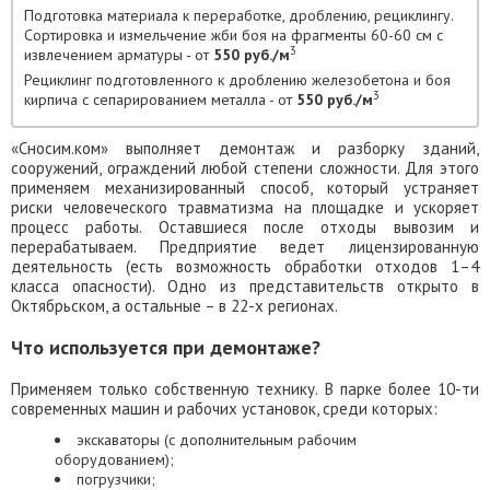
Подготовка материала к переработке, дроблению, рециклингу.
Сортировка и измельчение жби боя на фрагменты 60-60 см с
3
извлечением арматуры - от
550 руб./м
Рециклинг подготовленного к дроблению железобетона и боя
3
кирпича с сепарированием металла - от
550 руб./м
«Сносим.ком» выполняет демонтаж и разборку зданий,
сооружений, ограждений любой степени сложности. Для этого
применяем механизированный способ, который устраняет
риски человеческого травматизма на площадке и ускоряет
процесс работы. Оставшиеся после отходы вывозим и
перерабатываем. Предприятие ведет лицензированную
деятельность (есть возможность обработки отходов 1–4
класса опасности). Одно из представительств открыто в
Октябрьском, а остальные – в 22-х регионах.
Что используется при демонтаже?
Применяем только собственную технику. В парке более 10-ти
современных машин и рабочих установок, среди которых:
экскаваторы (с дополнительным рабочим
оборудованием);
погрузчики;