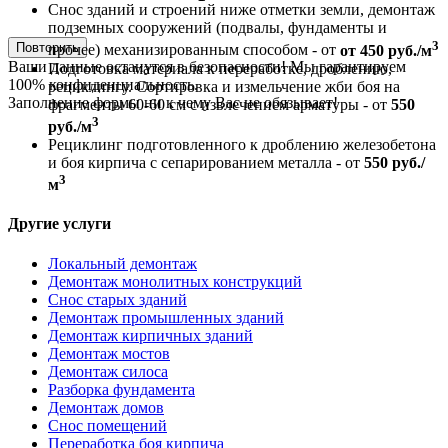
Снос зданий и строений ниже отметки земли, демонтаж
подземных сооружений (подвалы, фундаменты и
3
Повторить
прочее) механизированным способом - от
от 450 руб./м
Ваши данные останутся в безопасности! Мы гарантируем
Подготовка материала к переработке, дроблению,
100% конфиденциальность.
рециклингу. Сортировка и измельчение жби боя на
Заполнение формы ни к чему Вас не обязывает!
фрагменты 60-60 см с извлечением арматуры - от
550
3
руб./м
Рециклинг подготовленного к дроблению железобетона
и боя кирпича с сепарированием металла - от
550 руб./
3
м
Другие услуги
Локальный демонтаж
Демонтаж монолитных конструкций
Снос старых зданий
Демонтаж промышленных зданий
Демонтаж кирпичных зданий
Демонтаж мостов
Демонтаж силоса
Разборка фундамента
Демонтаж домов
Снос помещений
Переработка боя кирпича