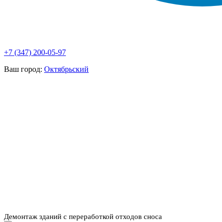
+7 (347) 200-05-97
Ваш город:
Октябрьский
НАШИ УСЛУГИ ▾
О КОМПАНИИ
ПАРК ТЕХНИКИ
ВЫПОЛНЕННЫЕ
ЦЕНЫ
КОНТАКТЫ
РАБОТЫ
СКАЧАТЬ
ОТЗЫВЫ КЛИЕНТОВ
ВИДЕО
ПРЕЗЕНТАЦИЮ
СРО И ЛИЦЕНЗИИ
Демонтаж зданий с переработкой отходов сноса