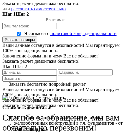
Заказать расчет демонтажа бесплатно!
или
рассчитать самостоятельно
Шаг 1
Шаг 2
Я согласен с
политикой конфиденциальности
Указать размеры
Ваши данные останутся в безопасности! Мы гарантируем
100% конфиденциальность.
Заполнение формы ни к чему Вас не обязывает!
Заказать расчет демонтажа бесплатно!
Шаг 1
Шаг 2
Заказать бесплатно подробный расчет
Ваши данные останутся в безопасности! Мы гарантируем
100% конфиденциальность.
Заполнение формы ни к чему Вас не обязывает!
Заказать расчет демонтажа бесплатно!
Стоимость демонтажа:
Спасибо за обращение, мы вам
Механизированный демонтаж монолитных
железобетонных конструкций в т.ч. фундаментов - от
обязательно перезвоним!
3
1500-3500 руб./м