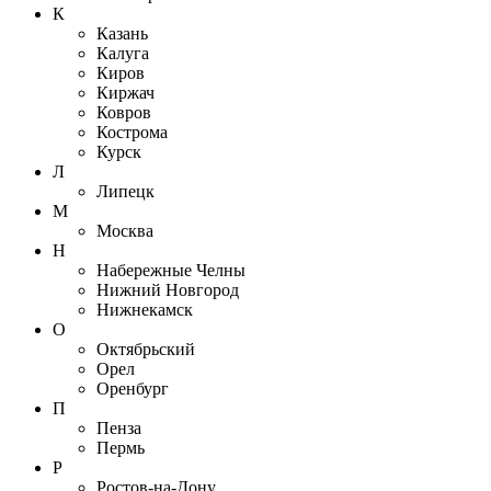
К
Казань
Калуга
Киров
Киржач
Ковров
Кострома
Курск
Л
Липецк
М
Москва
Н
Набережные Челны
Нижний Новгород
Нижнекамск
О
Октябрьский
Орел
Оренбург
П
Пенза
Пермь
Р
Ростов-на-Дону