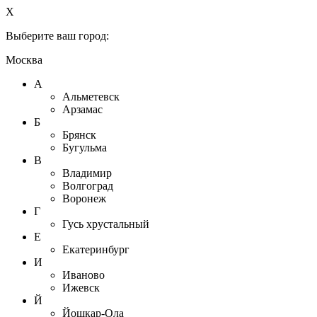
X
Выберите ваш город:
Москва
А
Альметевск
Арзамас
Б
Брянск
Бугульма
В
Владимир
Волгоград
Воронеж
Г
Гусь хрустальный
Е
Екатеринбург
И
Иваново
Ижевск
Й
Йошкар-Ола