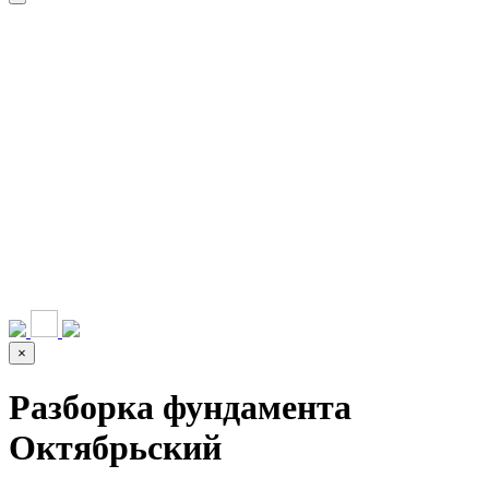
НАШИ УСЛУГИ ▾
О КОМПАНИИ
ПАРК ТЕХНИКИ
ВЫПОЛНЕННЫЕ
ЦЕНЫ
КОНТАКТЫ
РАБОТЫ
СКАЧАТЬ
ОТЗЫВЫ КЛИЕНТОВ
ВИДЕО
ПРЕЗЕНТАЦИЮ
СРО И ЛИЦЕНЗИИ
×
Разборка фундамента
Октябрьский