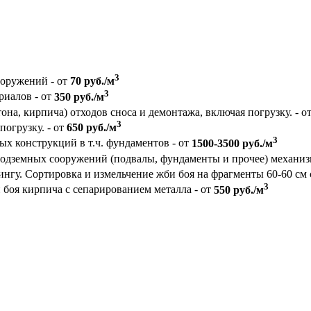
3
ооружений - от
70 руб./м
3
риалов - от
350 руб./м
на, кирпича) отходов сноса и демонтажа, включая погрузку. - о
3
погрузку. - от
650 руб./м
3
 конструкций в т.ч. фундаментов - от
1500-3500 руб./м
подземных сооружений (подвалы, фундаменты и прочее) механи
ингу. Сортировка и измельчение жби боя на фрагменты 60-60 см 
3
боя кирпича с сепарированием металла - от
550 руб./м