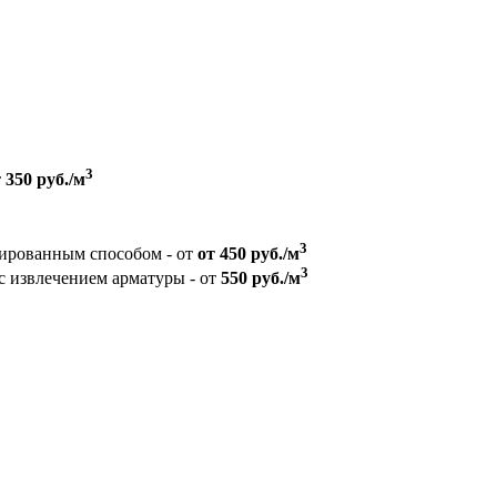
3
т
350 руб./м
3
зированным способом - от
от 450 руб./м
3
с извлечением арматуры - от
550 руб./м