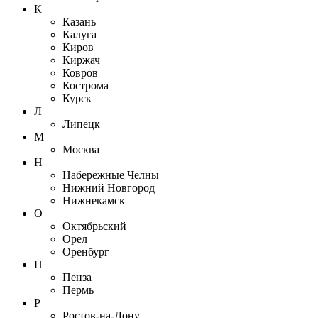
К
Казань
Калуга
Киров
Киржач
Ковров
Кострома
Курск
Л
Липецк
М
Москва
Н
Набережные Челны
Нижний Новгород
Нижнекамск
О
Октябрьский
Орел
Оренбург
П
Пенза
Пермь
Р
Ростов-на-Дону