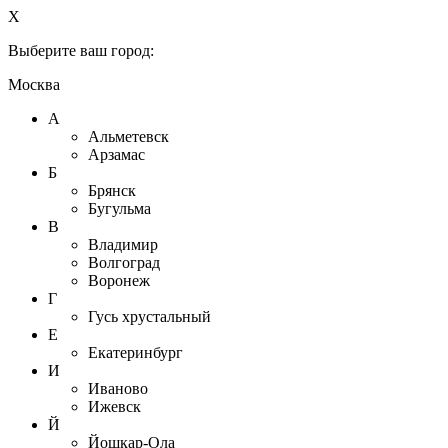
X
Выберите ваш город:
Москва
А
Альметевск
Арзамас
Б
Брянск
Бугульма
В
Владимир
Волгоград
Воронеж
Г
Гусь хрустальный
Е
Екатеринбург
И
Иваново
Ижевск
Й
Йошкар-Ола