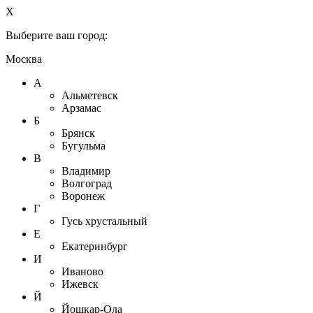
X
Выберите ваш город:
Москва
А
Альметевск
Арзамас
Б
Брянск
Бугульма
В
Владимир
Волгоград
Воронеж
Г
Гусь хрустальный
Е
Екатеринбург
И
Иваново
Ижевск
Й
Йошкар-Ола