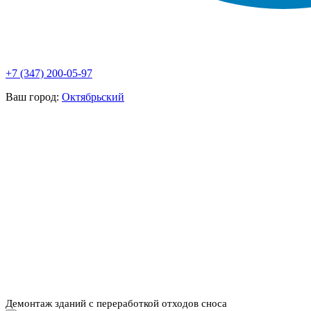
+7 (347) 200-05-97
Ваш город:
Октябрьский
НАШИ УСЛУГИ ▾
О КОМПАНИИ
ПАРК ТЕХНИКИ
ВЫПОЛНЕННЫЕ
ЦЕНЫ
КОНТАКТЫ
РАБОТЫ
СКАЧАТЬ
ОТЗЫВЫ КЛИЕНТОВ
ВИДЕО
ПРЕЗЕНТАЦИЮ
СРО И ЛИЦЕНЗИИ
Демонтаж зданий с переработкой отходов сноса