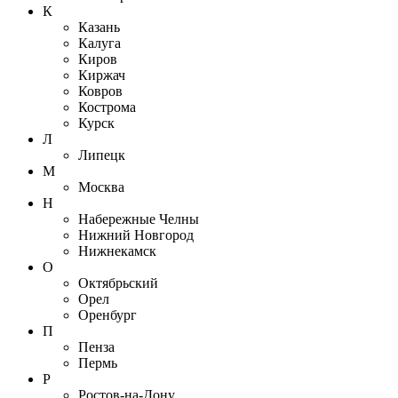
К
Казань
Калуга
Киров
Киржач
Ковров
Кострома
Курск
Л
Липецк
М
Москва
Н
Набережные Челны
Нижний Новгород
Нижнекамск
О
Октябрьский
Орел
Оренбург
П
Пенза
Пермь
Р
Ростов-на-Дону