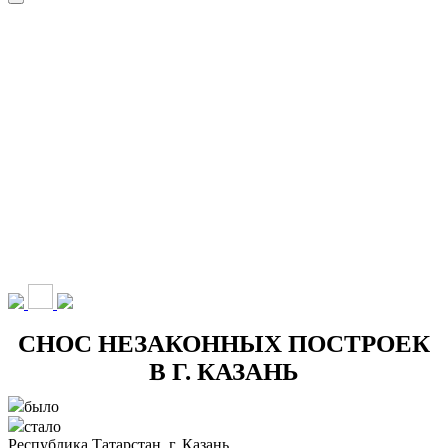
НАШИ УСЛУГИ ▾
О КОМПАНИИ
ПАРК ТЕХНИКИ
ВЫПОЛНЕННЫЕ
ЦЕНЫ
КОНТАКТЫ
РАБОТЫ
СКАЧАТЬ
ОТЗЫВЫ КЛИЕНТОВ
ВИДЕО
ПРЕЗЕНТАЦИЮ
СРО И ЛИЦЕНЗИИ
СНОС НЕЗАКОННЫХ ПОСТРОЕК
В Г. КАЗАНЬ
было
стало
Республика Татарстан, г. Казань