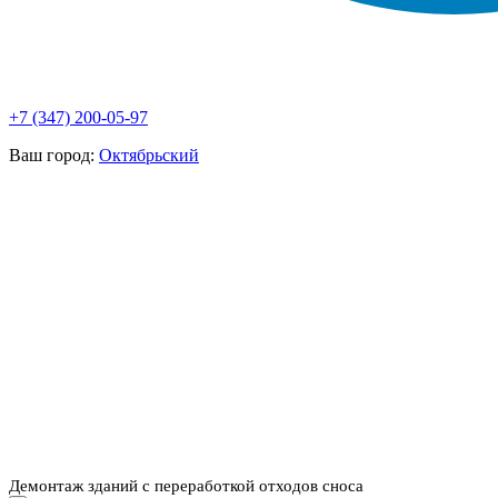
+7 (347) 200-05-97
Ваш город:
Октябрьский
НАШИ УСЛУГИ ▾
О КОМПАНИИ
ПАРК ТЕХНИКИ
ВЫПОЛНЕННЫЕ
ЦЕНЫ
КОНТАКТЫ
РАБОТЫ
СКАЧАТЬ
ОТЗЫВЫ КЛИЕНТОВ
ВИДЕО
ПРЕЗЕНТАЦИЮ
СРО И ЛИЦЕНЗИИ
Демонтаж зданий с переработкой отходов сноса