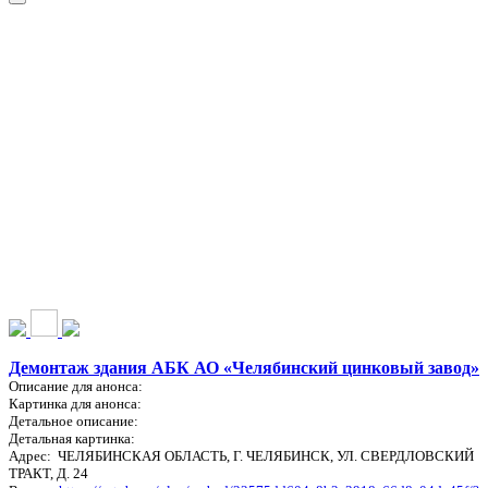
НАШИ УСЛУГИ ▾
О КОМПАНИИ
ПАРК ТЕХНИКИ
ВЫПОЛНЕННЫЕ
ЦЕНЫ
КОНТАКТЫ
РАБОТЫ
СКАЧАТЬ
ОТЗЫВЫ КЛИЕНТОВ
ВИДЕО
ПРЕЗЕНТАЦИЮ
СРО И ЛИЦЕНЗИИ
Демонтаж здания АБК АО «Челябинский цинковый завод»
Описание для анонса:
Картинка для анонса:
Детальное описание:
Детальная картинка:
Адрес: ЧЕЛЯБИНСКАЯ ОБЛАСТЬ, Г. ЧЕЛЯБИНСК, УЛ. СВЕРДЛОВСКИЙ
ТРАКТ, Д. 24