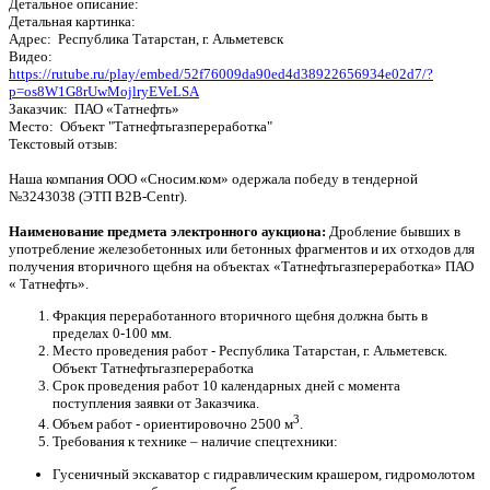
Детальное описание:
Детальная картинка:
Адрес: Республика Татарстан, г. Альметевск
Видео:
https://rutube.ru/play/embed/52f76009da90ed4d38922656934e02d7/?
p=os8W1G8rUwMojlryEVeLSA
Заказчик: ПАО «Татнефть»
Место: Объект "Татнефтьгазпереработка"
Текстовый отзыв:
Наша компания ООО «Сносим.ком» одержала победу в тендерной
№3243038 (ЭТП В2В-Centr).
Наименование предмета электронного аукциона:
Дробление бывших в
употребление железобетонных или бетонных фрагментов и их отходов для
получения вторичного щебня на объектах «Татнефтьгазпереработка» ПАО
« Татнефть».
Фракция переработанного вторичного щебня должна быть в
пределах 0-100 мм.
Место проведения работ - Республика Татарстан, г. Альметевск.
Объект Татнефтьгазпереработка
Срок проведения работ 10 календарных дней с момента
поступления заявки от Заказчика.
3
Объем работ - ориентировочно 2500 м
.
Требования к технике – наличие спецтехники:
Гусеничный экскаватор с гидравлическим крашером, гидромолотом