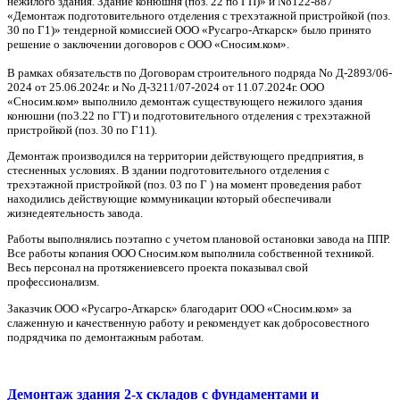
нежилого здания. Здание конюшня (поз. 22 по ГП)» и No122-887
«Демонтаж подготовительного отделения с трехэтажной пристройкой (поз.
30 по Г1)» тендерной комиссией ООО «Русагро-Аткарск» было принято
решение о заключении договоров с ООО «Сносим.ком».
В рамках обязательств по Договорам строительного подряда No Д-2893/06-
2024 от 25.06.2024г. и No Д-3211/07-2024 от 11.07.2024г. ООО
«Сносим.ком» выполнило демонтаж существующего нежилого здания
конюшни (по3.22 по ГТ) и подготовительного отделения с трехэтажной
пристройкой (поз. 30 по Г11).
Демонтаж производился на территории действующего предприятия, в
стесненных условиях. В здании подготовительного отделения с
трехэтажной пристройкой (поз. 03 по Г ) на момент проведения работ
находились действующие коммуникации который обеспечивали
жизнедеятельность завода.
Работы выполнялись поэтапно с учетом плановой остановки завода на ППР.
Все работы копания ООО Сносим.ком выполнила собственной техникой.
Весь персонал на протяжениевсего проекта показывал свой
профессионализм.
Заказчик ООО «Русагро-Аткарск» благодарит ООО «Сносим.ком» за
слаженную и качественную работу и рекомендует как добросовестного
подрядчика по демонтажным работам.
Демонтаж здания 2-х складов с фундаментами и