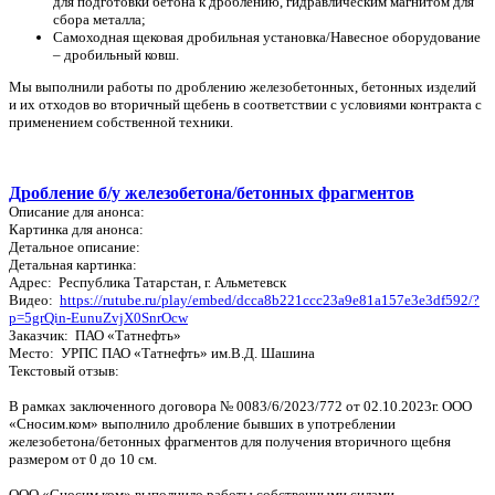
для подготовки бетона к дроблению, гидравлическим магнитом для
сбора металла;
Самоходная щековая дробильная установка/Навесное оборудование
– дробильный ковш.
Мы выполнили работы по дроблению железобетонных, бетонных изделий
и их отходов во вторичный щебень в соответствии с условиями контракта с
применением собственной техники.
Дробление б/у железобетона/бетонных фрагментов
Описание для анонса:
Картинка для анонса:
Детальное описание:
Детальная картинка:
Адрес: Республика Татарстан, г. Альметевск
Видео:
https://rutube.ru/play/embed/dcca8b221ccc23a9e81a157e3e3df592/?
p=5grQin-EunuZvjX0SnrOcw
Заказчик: ПАО «Татнефть»
Место: УРПС ПАО «Татнефть» им.В.Д. Шашина
Текстовый отзыв:
В рамках заключенного договора № 0083/6/2023/772 от 02.10.2023г. ООО
«Сносим.ком» выполнило дробление бывших в употреблении
железобетона/бетонных фрагментов для получения вторичного щебня
размером от 0 до 10 см.
ООО «Сносим.ком» выполнило работы собственными силами