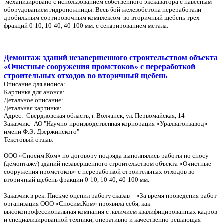
механизировано с использованием собственного экскаватора с навесным
оборудованием гидроножницы. Весь бой железобетона переработали
дробильным сортировочным комплексом во вторичный щебень трех
фракций 0-10, 10-40, 40-100 мм. с сепарированием метала.
Демонтаж зданий незавершенного строительством объекта
«Очистные сооружения промстоков» с переработкой
строительных отходов во вторичный щебень
Описание для анонса:
Картинка для анонса:
Детальное описание:
Детальная картинка:
Адрес: Свердловская область, г. Волчанск, ул. Первомайская, 14
Заказчик: АО "Научно-производственная корпорация «Уралвагонзавод»
имени Ф.Э. Дзержинского"
Текстовый отзыв:
ООО «Сносим.Ком» по договору подряда выполнялись работы по сносу
(демонтажу) зданий незавершенного строительством объекта «Очистные
сооружения промстоков» с переработкой строительных отходов во
вторичный щебень фракции 0-10, 10-40, 40-100 мм.
Заказчик в рек. Письме оценил работу сказав – «За время проведения работ
организация ООО «Сносим.Ком» проявила себя, как
высокопрофессиональная компания с наличием квалифицированных кадров
и специализированной техники, оперативно и качественно решающая