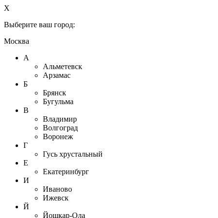
X
Выберите ваш город:
Москва
А
Альметевск
Арзамас
Б
Брянск
Бугульма
В
Владимир
Волгоград
Воронеж
Г
Гусь хрустальный
Е
Екатеринбург
И
Иваново
Ижевск
Й
Йошкар-Ола