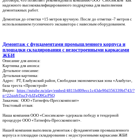
договора, что позволяет рекомендовать компанию ООО "Сносим.ком" как
надежного высококвалифицированного подрядчика для выполнения
демонтажных работ.
Демонтаж до отметки +15 метров вручную. После до отметки -7 метров с
использованием гусеничного экскаватора с навесным оборудованием.
Демонтаж с фундаментами промышленного корпуса и
площадки складирования с недостроенными каркасами
ЖБИ
Описание для анонса:
Картинка для анонса:
Детальное описание:
Детальная картинка:
Адрес: РТ, Елабужский район, Свободная экономическая зона «Алабуга»,
база треста «Промстрой»
Видео:
https://rutube.ru/play/embed/4811bff09ecc1c43de90d356339bf743/?
p=22qzrbTnzTybJZgD9GcPSQ
Заказчик: ООО «Татнефть-Пресскомпозит»
Текстовый отзыв:
Наша компания ООО «Сносим.ком» одержала победу в тендерной
процедуре ООО «Татнефть-Пресскомпозит».
Нашей компания выполнила демонтаж с фундаментами промышленного
корпуса и площадки складирования с недостроенными каркасами ЖБИ