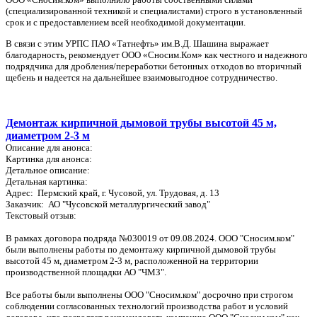
(специализированной техникой и специалистами) строго в установленный
срок и с предоставлением всей необходимой документации.
В связи с этим УРПС ПАО «Татнефть» им.В.Д. Шашина выражает
благодарность, рекомендует ООО «Сносим.Ком» как честного и надежного
подрядчика для дробления/переработки бетонных отходов во вторичный
щебень и надеется на дальнейшее взаимовыгодное сотрудничество.
Демонтаж кирпичной дымовой трубы высотой 45 м,
диаметром 2-3 м
Описание для анонса:
Картинка для анонса:
Детальное описание:
Детальная картинка:
Адрес: Пермский край, г. Чусовой, ул. Трудовая, д. 13
Заказчик: АО "Чусовской металлургический завод"
Текстовый отзыв:
В рамках договора подряда №030019 от 09.08.2024. ООО "Сносим.ком"
были выполнены работы по демонтажу кирпичной дымовой трубы
высотой 45 м, диаметром 2-3 м, расположенной на территории
производственной площадки АО "ЧМЗ".
Все работы были выполнены ООО "Сносим.ком" досрочно при строгом
соблюдении согласованных технологий производства работ и условий