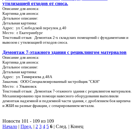
утилизацией отходов от сноса.
Описание для анонса:
Картинка для анонса:
Детальное описание:
Детальная картинка:
Адрес: ул. Слободской переулок д.40
Место: г. Екатеринбург
Текстовый отзыв: Демонтаж 2-х складских помещений с фундаментами и
вывозом с утилизацией отходов сноса.
Демонтаж 7-этажного здания с рециклингом материалов
Описание для анонса:
Картинка для анонса:
Детальное описание:
Детальная картинка:
Адрес: ул. Тимирязева д.48А
Заказчик: ООО Специализированный застройщик "СКН"
Место: г. Ульяновск
Текстовый отзыв: Демонтаж 7-этажного здания с рециклингом материалов.
Механизированно при помощи навесного оборудования выполнили
демонтаж надземной и подземной части здания, с дроблением боя кирпича
и ЖБИ на разные фракции, с сепарированием металла.
Новости 101 - 109 из 109
Начало
|
Пред.
|
2
3
4
5
6
| След. | Конец