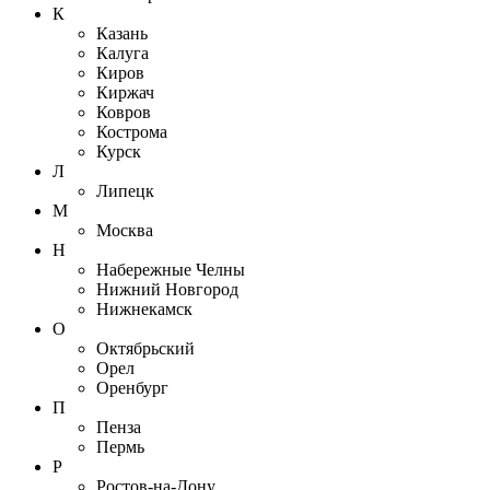
К
Казань
Калуга
Киров
Киржач
Ковров
Кострома
Курск
Л
Липецк
М
Москва
Н
Набережные Челны
Нижний Новгород
Нижнекамск
О
Октябрьский
Орел
Оренбург
П
Пенза
Пермь
Р
Ростов-на-Дону