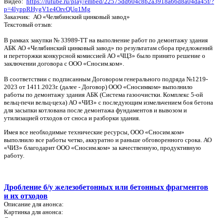
Видео:
https://rutube.ru/play/embed/22575dd604c8b2a3918a66d8a04da45f/?
p=4lyppRHygV1e4OrvQUq1Mg
Заказчик: АО «Челябинский цинковый завод»
Текстовый отзыв:
В рамках закупки № 33989-ТТ на выполнение работ по демонтажу здания
АБК АО «Челябинский цинковый завод» по результатам сбора предложений
и переторжки конкурсной комиссией АО «ЧЦЗ» было принято решение о
заключении договора с ООО «Сносим.ком».
В соответствии с подписанным Договором генерального подряда №1219-
2023 от 1411.2023г. (далее - Договор) ООО «Сносимком» выполнило
работы по демонтажу здания АБК (Система газоочистки. Комплекс 5-ой
вельц-печи вельц-цеха) АО «ЧИЗ» с последующим измельчением боя бетона
для засыпки котлована после демонтажа фундаментов и вывозом и
утилизацией отходов от сноса и разборки здания.
Имея все необходимые технические ресурсы, ООО «Сносим.ком»
выполнило все работы четко, аккуратно и раньше обговоренного срока. АО
«ЧИЗ» благодарит ООО «Сносим.ком» за качественную, продуктивную
работу.
Дробление б/у железобетонных или бетонных фрагментов
и их отходов
Описание для анонса:
Картинка для анонса: